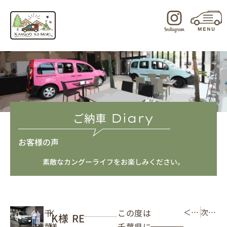
内
容
を
ス
キ
ッ
プ
ご納車
Diary
お客様の声
素敵なカングーライフをお楽しみください。
この度は
千
K
＜ 前の記事
次の記事 ＞
K様 RE
千葉県に
葉
様